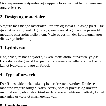
Overvej rummets størrelse og væggens farve, så uret harmonerer med
omgivelserne.
2. Design og materialer
Vægure fås i mange materialer – fra træ og metal til glas og plast. Træ
giver et varmt og naturligt udtryk, mens metal og glas ofte passer til
moderne eller industrielle hjem. Vælg et design, der komplementerer
din øvrige indretning.
3. Lydniveau
Nogle vægure har en tydelig tikken, mens andre er næsten lydløse.
Hvis du planlægger at hænge uret i soveværelset eller et stille kontor,
kan et lydsvagt ur være en fordel.
4. Type af urværk
Der findes både mekaniske og batteridrevne urværker. De fleste
moderne vægure bruger kvartsurværk, som er præcise og kræver
minimal vedligeholdelse. Ønsker du et mere traditionelt udtryk, kan et
mekanisk ur være et charmerende valg.
5. Funktioner