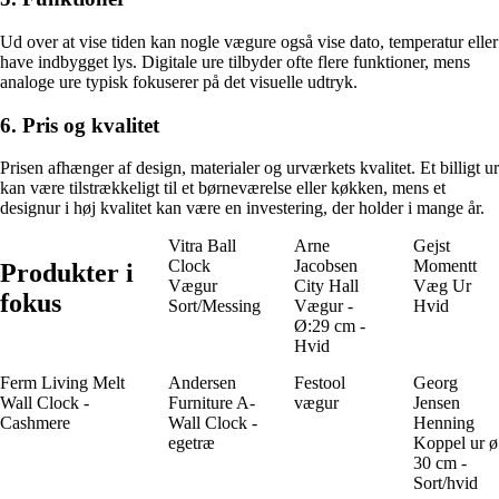
Ud over at vise tiden kan nogle vægure også vise dato, temperatur eller
have indbygget lys. Digitale ure tilbyder ofte flere funktioner, mens
analoge ure typisk fokuserer på det visuelle udtryk.
6. Pris og kvalitet
Prisen afhænger af design, materialer og urværkets kvalitet. Et billigt ur
kan være tilstrækkeligt til et børneværelse eller køkken, mens et
designur i høj kvalitet kan være en investering, der holder i mange år.
Vitra Ball
Arne
Gejst
Clock
Jacobsen
Momentt
Produkter i
Vægur
City Hall
Væg Ur
fokus
Sort/Messing
Vægur -
Hvid
Ø:29 cm -
Hvid
Ferm Living Melt
Andersen
Festool
Georg
Wall Clock -
Furniture A-
vægur
Jensen
Cashmere
Wall Clock -
Henning
egetræ
Koppel ur ø
30 cm -
Sort/hvid