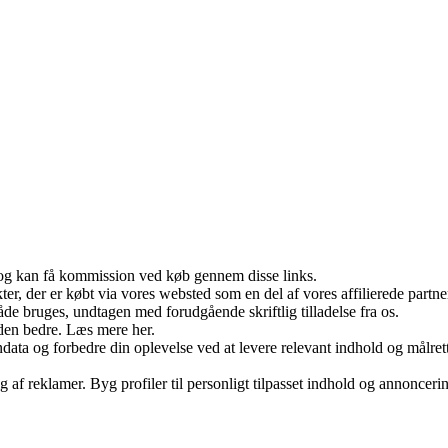
r, og kan få kommission ved køb gennem disse links.
ukter, der er købt via vores websted som en del af vores affilierede par
åde bruges, undtagen med forudgående skriftlig tilladelse fra os.
den bedre. Læs mere her.
ondata og forbedre din oplevelse ved at levere relevant indhold og mål
g af reklamer. Byg profiler til personligt tilpasset indhold og annonceri