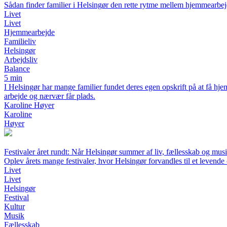
Sådan finder familier i Helsingør den rette rytme mellem hjemmearbejd
Livet
Livet
Hjemmearbejde
Familieliv
Helsingør
Arbejdsliv
Balance
5 min
I Helsingør har mange familier fundet deres egen opskrift på at få hj
arbejde og nærvær får plads.
Karoline Høyer
Karoline
Høyer
Festivaler året rundt: Når Helsingør summer af liv, fællesskab og mus
Oplev årets mange festivaler, hvor Helsingør forvandles til et levende
Livet
Livet
Helsingør
Festival
Kultur
Musik
Fællesskab