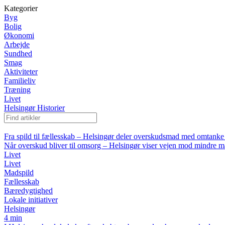
Kategorier
Byg
Bolig
Økonomi
Arbejde
Sundhed
Smag
Aktiviteter
Familieliv
Træning
Livet
Helsingør Historier
Fra spild til fællesskab – Helsingør deler overskudsmad med omtank
Når overskud bliver til omsorg – Helsingør viser vejen mod mindre m
Livet
Livet
Madspild
Fællesskab
Bæredygtighed
Lokale initiativer
Helsingør
4 min