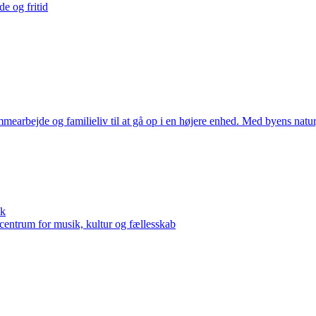
e og fritid
emmearbejde og familieliv til at gå op i en højere enhed. Med byens nat
ik
 centrum for musik, kultur og fællesskab