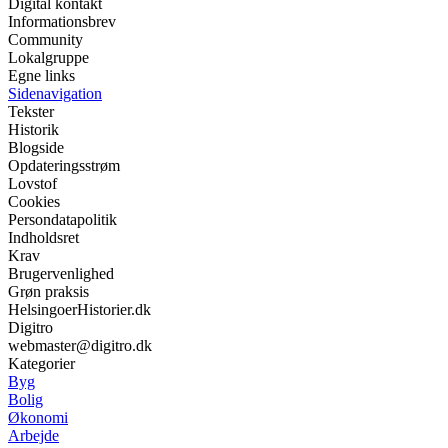
Digital kontakt
Informationsbrev
Community
Lokalgruppe
Egne links
Sidenavigation
Tekster
Historik
Blogside
Opdateringsstrøm
Lovstof
Cookies
Persondatapolitik
Indholdsret
Krav
Brugervenlighed
Grøn praksis
HelsingoerHistorier.dk
Digitro
webmaster@digitro.dk
Kategorier
Byg
Bolig
Økonomi
Arbejde