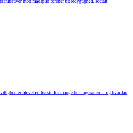
ns initiativer mod madspild forener bæredygtighed, socialt
rivillighed er blevet en livsstil for mange helsingoranere – og hvordan