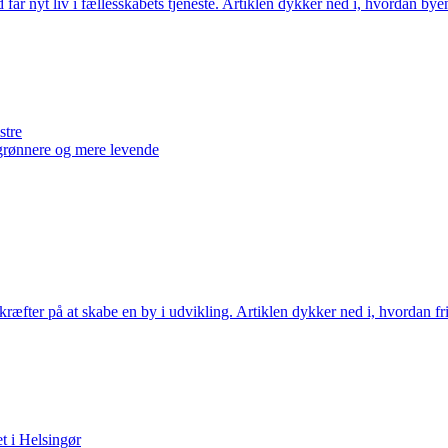
år nyt liv i fællesskabets tjeneste. Artiklen dykker ned i, hvordan bye
stre
 grønnere og mere levende
g kræfter på at skabe en by i udvikling. Artiklen dykker ned i, hvordan f
t i Helsingør