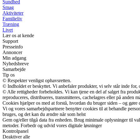
Sundhed
Smag
Aktiviteter
Familieliv
Træning
Livet
Lær os at kende
Support
Presseinfo
Annoncer
Min adgang
Nyhedsbreve
Samarbejde
Tip os
© Respekter venligst ophavsretten.
© Indholdet er beskyttet. Vi anbefaler produkter, vi selv står inde fo
© Alle rettigheder forbeholdes. Vi kan tjene en del af salget fra prod
reproduceres, distribueres, transmitteres, cachelagres eller på anden m
Cookies hjælper os med at forstå, hvordan du bruger siden – og gøre 
Vi og vores samarbejdspartnere benytter cookies til at behandle pers
bruges, og det kan du ændre når som helst
Gem og/eller tilgå data fra enheden. Brug minimale oplysninger til val
metoder. Forbedr og udvid vores digitale løsninger
Kontrolpanel
Deaktiver alle