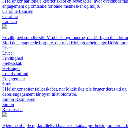
I Helsingør har lokale kræfter skabt en bevægelse, hvor overskudsmad f
engagement og omtanke for både mennesker og miljø.
Caroline Laursen
Caroline
Laursen
Frivillighed som livsstil: Mød helsingoranerne, der får byen til at blom
Mød de engagerede borgere, der med frivilligt arbejde gør Helsingør
Livet
Livet
Frivillighed
Fællesskab
Helsingør
Lokalsamfund
Engagement
6 min
I Helsingør spirer fællesskabet, når lokale ildsjæle bruger deres tid o
deres engagement får byen til at blomstre.
Simon Rasmussen
Simon
Rasmussen
Hjemmearbejde og familieliv i balance – sådan gør helsingoranerne de