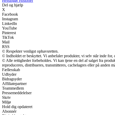
Helsingør Historier
Del og hjælp
X
Facebook
Instagram
LinkedIn
YouTube
Pinterest
TikTok
Mail
RSS
© Respekter venligst ophavsretten.
© Indholdet er beskyttet. Vi anbefaler produkter, vi selv står inde fo
© Alle rettigheder forbeholdes. Vi kan tjene en del af salget fra prod
reproduceres, distribueres, transmitteres, cachelagres eller på anden m
Fællesskab
Udbyder
Bidragsyder
Affiliatepartner
Teammedlem
Pressemeddelelser
Skriv
Miljø
Hold dig opdateret
Abonnér