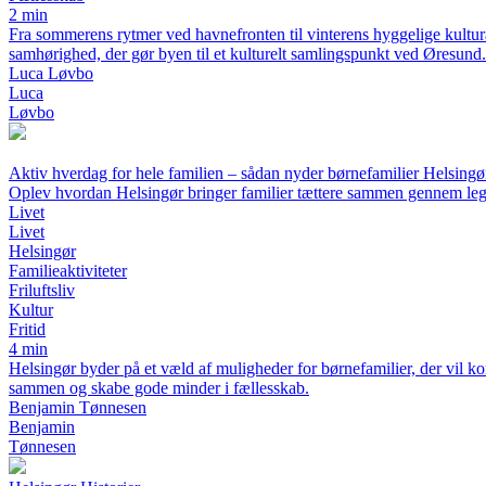
2 min
Fra sommerens rytmer ved havnefronten til vinterens hyggelige kultur
samhørighed, der gør byen til et kulturelt samlingspunkt ved Øresund.
Luca Løvbo
Luca
Løvbo
Aktiv hverdag for hele familien – sådan nyder børnefamilier Helsingø
Oplev hvordan Helsingør bringer familier tættere sammen gennem leg, 
Livet
Livet
Helsingør
Familieaktiviteter
Friluftsliv
Kultur
Fritid
4 min
Helsingør byder på et væld af muligheder for børnefamilier, der vil ko
sammen og skabe gode minder i fællesskab.
Benjamin Tønnesen
Benjamin
Tønnesen