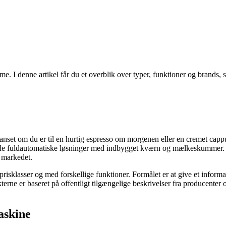
 I denne artikel får du et overblik over typer, funktioner og brands, så
anset om du er til en hurtig espresso om morgenen eller en cremet capp
ede fuldautomatiske løsninger med indbygget kværn og mælkeskummer. I d
å markedet.
prisklasser og med forskellige funktioner. Formålet er at give et inform
rne er baseret på offentligt tilgængelige beskrivelser fra producenter o
askine