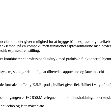
ppuccinatore, der giver mulighed for at brygge både espresso og mælkeb
t eksempel på en kompakt, men funktionel espressomaskine med profes
isk espressofremstilling.
der kombinerer et professionelt udtryk med praktiske funktioner til hj
ystem, som gør det muligt at tilberede cappuccino og latte macchiato 
e formalet kaffe og E.S.E.-pods, hvilket giver fleksibilitet i valg af 
opper ad gangen er EC 850.M velegnet til mindre husholdninger, der øns
ppuccino og latte macchiato.