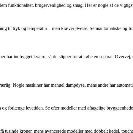
m funktionalitet, brugervenlighed og smag. Her er nogle af de vigtigste
ing til tryk og temperatur – men kræver øvelse. Semiautomatiske og ful
har indbygget kværn, så du slipper for at købe en separat. Overvej, o
dværlig. Nogle maskiner har manuel dampdyse, mens andre har automat
og forlænge levetiden. Se efter modeller med aftagelige bryggeenheder
l få tusinde kroner, mens avancerede modeller med dobbelt kedel, touch