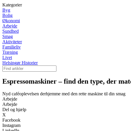
Kategorier
Byg
Bolig
Økonomi
Arbejde
Sundhed
Smag
Aktiviteter
Familieliv
Træning
Livet
Helsingør Historier
Espressomaskiner – find den type, der matc
Nyd caféoplevelsen derhjemme med den rette maskine til din smag
Arbejde
Arbejde
Del og hjælp
X
Facebook
Instagram
LinkedIn