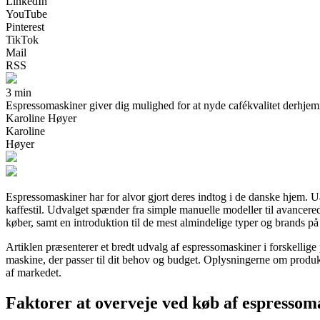
LinkedIn
YouTube
Pinterest
TikTok
Mail
RSS
3 min
Espressomaskiner giver dig mulighed for at nyde cafékvalitet derhjemme.
Karoline Høyer
Karoline
Høyer
Espressomaskiner har for alvor gjort deres indtog i de danske hjem. U
kaffestil. Udvalget spænder fra simple manuelle modeller til avancer
køber, samt en introduktion til de mest almindelige typer og brands p
Artiklen præsenterer et bredt udvalg af espressomaskiner i forskellige 
maskine, der passer til dit behov og budget. Oplysningerne om produkte
af markedet.
Faktorer at overveje ved køb af espressom