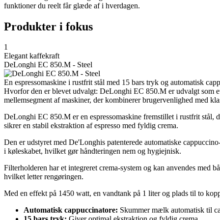
funktioner du reelt får glæde af i hverdagen.
Produkter i fokus
1
Elegant kaffekraft
DeLonghi EC 850.M - Steel
En espressomaskine i rustfrit stål med 15 bars tryk og automatisk ca
Hvorfor den er blevet udvalgt: DeLonghi EC 850.M er udvalgt som e
mellemsegment af maskiner, der kombinerer brugervenlighed med klass
DeLonghi EC 850.M er en espressomaskine fremstillet i rustfrit stål, 
sikrer en stabil ekstraktion af espresso med fyldig crema.
Den er udstyret med De'Longhis patenterede automatiske cappuccino-s
i køleskabet, hvilket gør håndteringen nem og hygiejnisk.
Filterholderen har et integreret crema-system og kan anvendes med båd
hvilket letter rengøringen.
Med en effekt på 1450 watt, en vandtank på 1 liter og plads til to k
Automatisk cappuccinatore:
Skummer mælk automatisk til ca
15 bars tryk:
Giver optimal ekstraktion og fyldig crema.