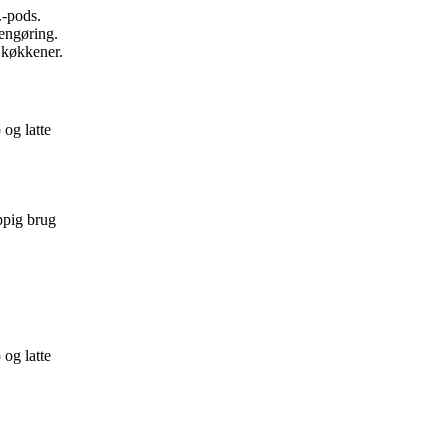
.-pods.
engøring.
 køkkener.
og latte
ppig brug
og latte